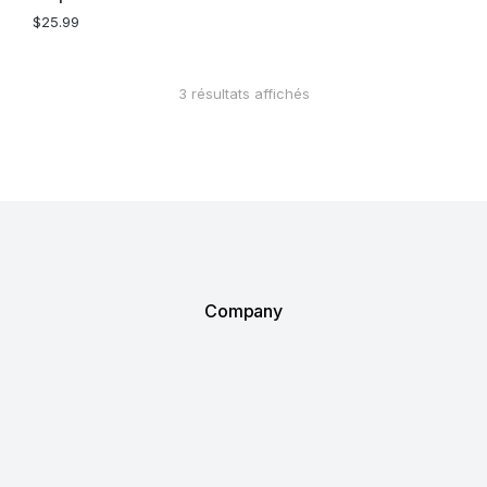
$
25.99
3 résultats affichés
Company