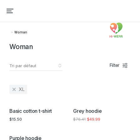
Woman
Vous êtes ici :
Woman
Filter
XL
PROMO !
Basic cotton t-shirt
Grey hoodie
$
15.50
$
76.41
$
49.99
Purple hoodie