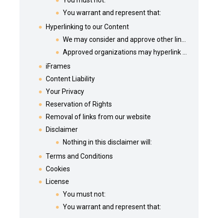
You must not:
You warrant and represent that:
Hyperlinking to our Content
We may consider and approve other link requests from the following types of organizations:
Approved organizations may hyperlink to our Website as follows:
iFrames
Content Liability
Your Privacy
Reservation of Rights
Removal of links from our website
Disclaimer
Nothing in this disclaimer will:
Terms and Conditions
Cookies
License
You must not:
You warrant and represent that: