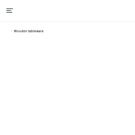
Wooden tableware
Vous êtes ici :