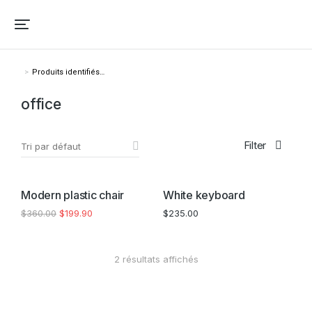
Produits identifiés…
Vous êtes ici :
office
Filter
PROMO !
Modern plastic chair
White keyboard
$
360.00
$
199.90
$
235.00
2 résultats affichés