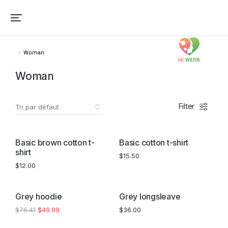
Woman
Vous êtes ici :
Woman
Filter
Basic brown cotton t-
Basic cotton t-shirt
shirt
$
15.50
$
12.00
PROMO !
Grey hoodie
Grey longsleave
$
76.41
$
49.99
$
36.00