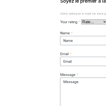
Soyez le premier à la
Votre adresse e-mail ne sera p
Your rating
*
Name
*
Email
*
Message
*