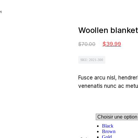
t
Woollen blanket
$
39.99
$
70.00
SKU: 2021-300
Fusce arcu nisl, hendreri
venenatis nunc ac metus
Black
Brown
Gold