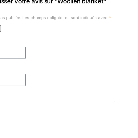
isser votre avis sur “Woollen blanket”
as publiée.
Les champs obligatoires sont indiqués avec
*